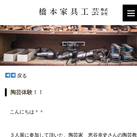
戻る
陶芸体験！！
こんにちは＾＾
３人展に参加して頂いた、陶芸家 恵谷幸史さんの陶芸教