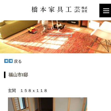
戻る
福山市I邸
玄関 １５８ｘ１１８