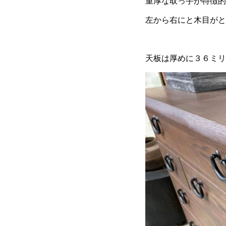
重厚な取っ手が特徴的
左から右にと木目がと
天板は厚めに３６ミリ