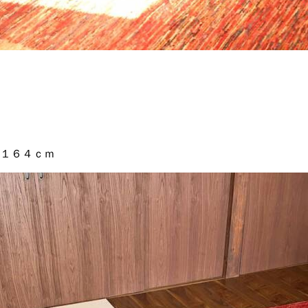
１６４ｃｍ