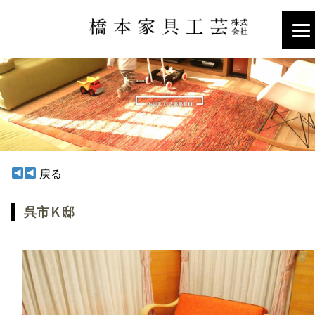
戻る
呉市Ｋ邸